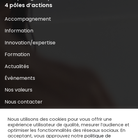
4 pôles d’actions
Accompagnement
Information
Innovation/expertise
Formation
Actualités
Évènements
Nos valeurs
Nous contacter
Coridys près de chez moi
Nous utilisons des cookies pour vous offrir une
expérience utilisateur de qualité, mesurer l’audience et
S’inscrire à la Newsletter
optimiser les fonctionnalités des réseaux sociaux. En
acceptant, vous approuvez notre
politique de
Nous soutenir