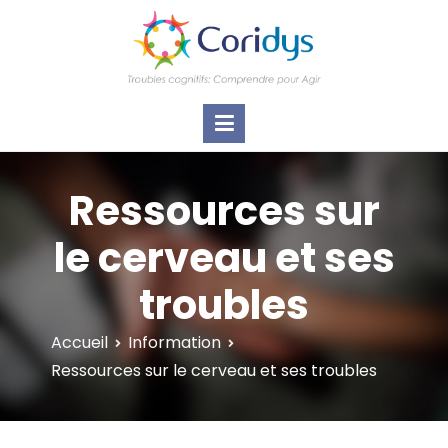
ASSOCIATION CORIDYS – Troubles
CORIDYS, association loi 1901, 4 pôles
d'actions Information Accompagnement
cognitifs
Innovation/E­xpertise Formations autour des
troubles cognitifs dys ou acquis
Ressources sur
le cerveau et ses
troubles
Accueil
Information
Ressources sur le cerveau et ses troubles