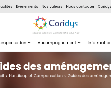
ualités
Évènements
Nos valeurs
Nous contacter
Coridy
ASSOCIATION CORIDYS – 
CORIDYS, association loi 190
Compensation
Accompagnement
Informatio
xpertise Format
ides des aménageme
il
Handicap et Compensation
Guides des aménage