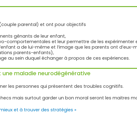
couple parental) et ont pour objectifs
ents gênants de leur enfant,
vo-comportementales et leur permettre de les expérimenter e
l’enfant a de lui-même et l’image que les parents ont d’eux-mê
lations parents-enfants),
change au sein duquel échanger à propos de ces expériences.
t une maladie neurodégénérative
es personnes qui présentent des troubles cognitifs.
s échecs mais surtout garder un bon moral seront les maitres
mieux et à trouver des stratégies »