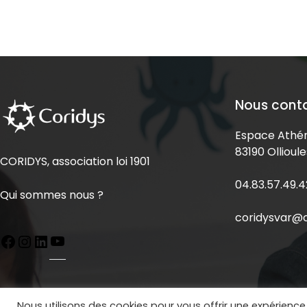
Nous cont
Espace Athén
83190 Ollioule
CORIDYS, association loi 1901
04.83.57.49.4
Qui sommes nous ?
coridysvar@c
Nous utilisons des cookies pour vous offrir une expérience 