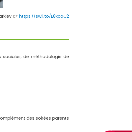
Barkley 👉
https://swll.to/E8xcoC2
és sociales, de méthodologie de
n complément des soirées parents