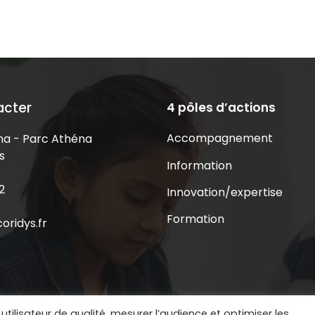
acter
4 pôles d’actions
Accompagnement
a - Parc Athéna
s
Information
2
Innovation/expertise
Formation
oridys.fr
utilisateur de qualité, mesurer l’audience et optimiser les