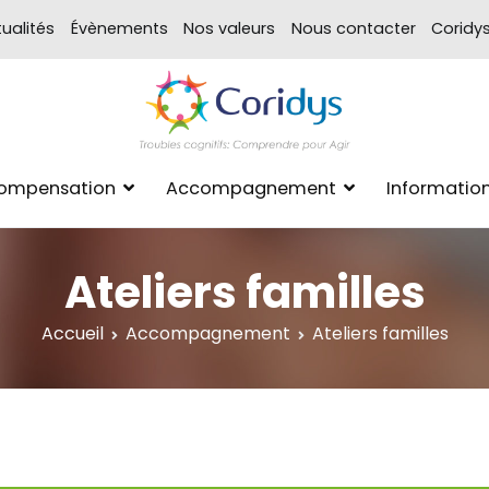
ualités
Évènements
Nos valeurs
Nous contacter
Coridy
ASSOCIATION CORIDYS – 
CORIDYS, association loi 190
Compensation
Accompagnement
Informatio
xpertise Format
Ateliers familles
Accueil
Accompagnement
Ateliers familles