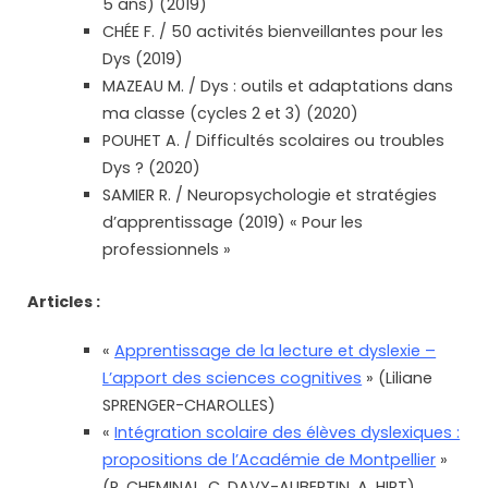
5 ans) (2019)
CHÉE F. / 50 activités bienveillantes pour les
Dys (2019)
MAZEAU M. / Dys : outils et adaptations dans
ma classe (cycles 2 et 3) (2020)
POUHET A. / Difficultés scolaires ou troubles
Dys ? (2020)
SAMIER R. / Neuropsychologie et stratégies
d’apprentissage (2019) « Pour les
professionnels »
Articles :
«
Apprentissage de la lecture et dyslexie –
L’apport des sciences cognitives
» (Liliane
SPRENGER-CHAROLLES)
«
Intégration scolaire des élèves dyslexiques :
propositions de l’Académie de Montpellier
»
(R. CHEMINAL, C. DAVY-AUBERTIN, A. HIRT)