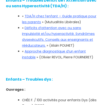
Enfants – Troubles Déficit de l’Attention avec
ou sans Hyperactivité (TDA/H) :
«
TDA/H chez l’enfant – Guide pratique pour
les parents
» (Mutualités Libérales)
«
Déficits d’attention avec ou sans
impulsivité et/ou hyperactivité. Syndrômes
dysexécutifs. Conseils aux enseignants et
rééducateurs.
» (Alain POUHET)
«
Approche diagnostique d’un enfant
instable
» (Olivier REVOL, Pierre FOURNERET)
Enfants – Troubles dys :
Ouvrages :
CHÉE F. / 100 activités pour enfants Dys (dès