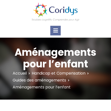
ASSOCIATION CORIDYS – Troubles
CORIDYS, association loi 1901, 4 pôles
d'actions Information Accompagnement
cognitifs
Innovation/E­xpertise Formations autour des
troubles cognitifs dys ou acquis
Aménagements
pour l’enfant
Accueil
Handicap et Compensation
Guides des aménagements
Aménagements pour l’enfant