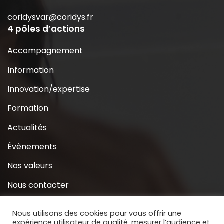
coridysvar@coridys.fr
4 pôles d’actions
Accompagnement
Information
Innovation/expertise
Formation
Actualités
Évènements
Nos valeurs
Nous contacter
Coridys près de chez moi
Nous utilisons des cookies pour vous offrir une
expérience utilisateur de qualité, mesurer l’audience et
S’inscrire à la Newsletter