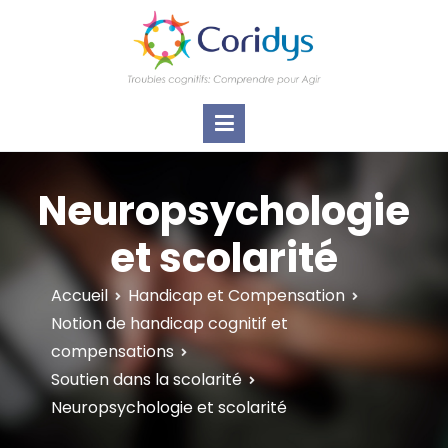
ASSOCIATION CORIDYS – Troubles
CORIDYS, association loi 1901, 4 pôles
d'actions Information Accompagnement
cognitifs
Innovation/E­xpertise Formations autour des
troubles cognitifs dys ou acquis
Neuropsychologie
et scolarité
Accueil
Handicap et Compensation
Notion de handicap cognitif et
compensations
Soutien dans la scolarité
Neuropsychologie et scolarité