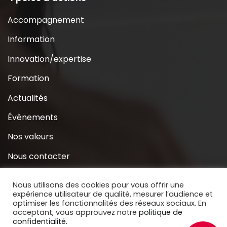
Accompagnement
Information
Innovation/expertise
Formation
Actualités
Évènements
Nos valeurs
Nous contacter
Coridys près de chez moi
Nous utilisons des cookies pour vous offrir une
expérience utilisateur de qualité, mesurer l’audience et
S’inscrire à la Newsletter
optimiser les fonctionnalités des réseaux sociaux. En
acceptant, vous approuvez notre
politique de
Nous soutenir
confidentialité.