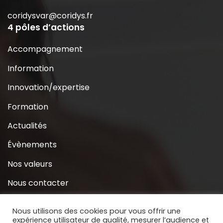
coridysvar@coridys.fr
4 pôles d’actions
Accompagnement
Information
Innovation/expertise
Formation
Actualités
Évènements
Nos valeurs
Nous contacter
Coridys près de chez moi
Nous utilisons des cookies pour vous offrir une
expérience utilisateur de qualité, mesurer l’audience et
S’inscrire à la Newsletter