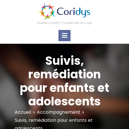
ASSOCIATION CORIDYS – Troubles
CORIDYS, association loi 1901, 4 pôles
d'actions Information Accompagnement
cognitifs
Innovation/E­xpertise Formations autour des
troubles cognitifs dys ou acquis
Suivis,
remédiation
pour enfants et
adolescents
Accueil
Accompagnement
Suivis, remédiation pour enfants et
adolescents