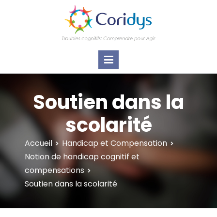
ASSOCIATION CORIDYS – Troubles
CORIDYS, association loi 1901, 4 pôles
d'actions Information Accompagnement
cognitifs
Innovation/E­xpertise Formations autour des
troubles cognitifs dys ou acquis
Soutien dans la
scolarité
Accueil
Handicap et Compensation
Notion de handicap cognitif et
compensations
Soutien dans la scolarité