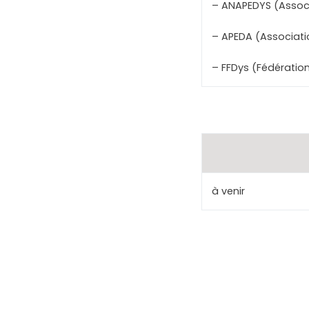
– ANAPEDYS (Associ
– APEDA (Associatio
– FFDys (Fédération
à venir