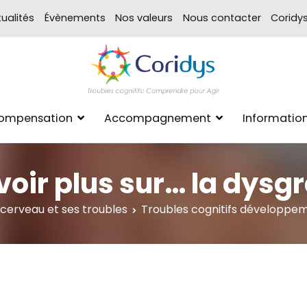
ualités
Évènements
Nos valeurs
Nous contacter
Coridy
ASSOCIATION CORIDYS – 
CORIDYS, association loi 190
Compensation
Accompagnement
Informatio
xpertise Format
voir plus sur… la dysg
 cerveau et ses troubles
Troubles cognitifs développe