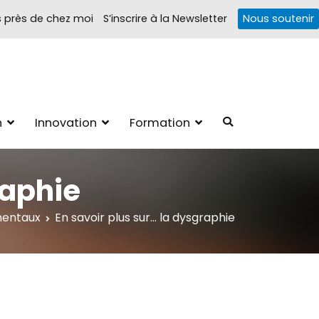
s près de chez moi
S’inscrire à la Newsletter
Nous soutenir
Troubles cognitifs
1, 4 pôles d'actions Information Accompagnement Innovation/E­
n
Innovation
Formation
ions autour des troubles cognitifs dys ou acquis
raphie
mentaux
En savoir plus sur… la dysgraphie