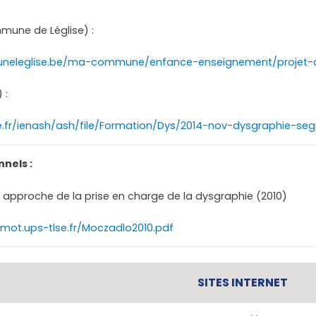
mune de Léglise) :
eleglise.be/ma-commune/enfance-enseignement/projet-ape
 :
e.fr/ienash/ash/file/Formation/Dys/2014-nov-dysgraphie-se
nnels :
e approche de la prise en charge de la dysgraphie (2010)
mot.ups-tlse.fr/Moczadlo2010.pdf
SITES INTERNET