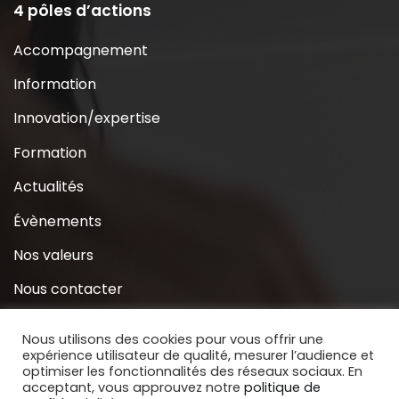
4 pôles d’actions
Accompagnement
Information
Innovation/expertise
Formation
Actualités
Évènements
Nos valeurs
Nous contacter
Coridys près de chez moi
Nous utilisons des cookies pour vous offrir une
expérience utilisateur de qualité, mesurer l’audience et
S’inscrire à la Newsletter
optimiser les fonctionnalités des réseaux sociaux. En
acceptant, vous approuvez notre
politique de
Nous soutenir