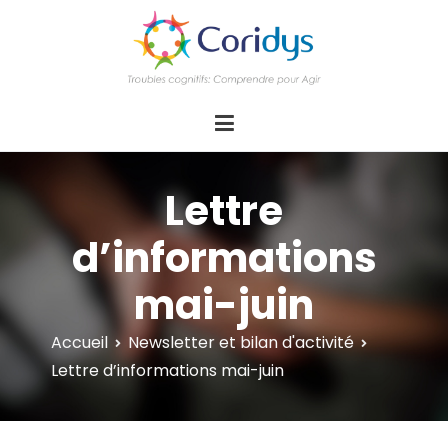
ASSOCIATION CORIDYS – Troubles
CORIDYS, association loi 1901, 4 pôles
d'actions Information Accompagnement
cognitifs
Innovation/E­xpertise Formations autour des
troubles cognitifs dys ou acquis
Lettre
d’informations
mai-juin
Accueil
Newsletter et bilan d'activité
Lettre d’informations mai-juin