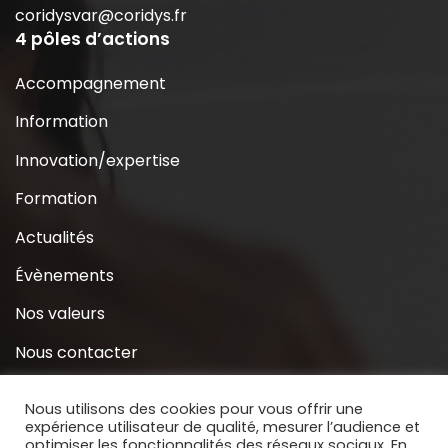
coridysvar@coridys.fr
4 pôles d’actions
Accompagnement
Information
Innovation/expertise
Formation
Actualités
Évènements
Nos valeurs
Nous contacter
Coridys près de chez moi
Nous utilisons des cookies pour vous offrir une
expérience utilisateur de qualité, mesurer l’audience et
S’inscrire à la Newsletter
optimiser les fonctionnalités des réseaux sociaux. En