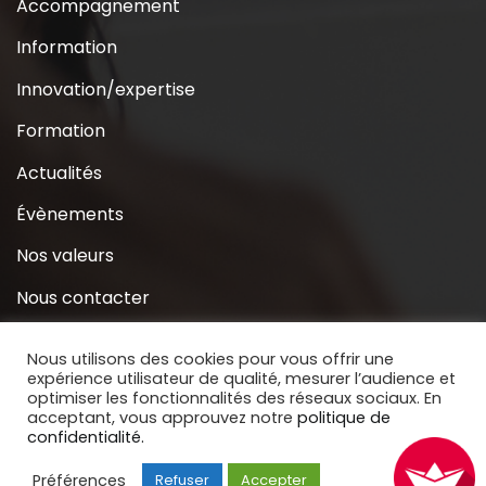
Accompagnement
Information
Innovation/expertise
Formation
Actualités
Évènements
Nos valeurs
Nous contacter
Coridys près de chez moi
Nous utilisons des cookies pour vous offrir une
expérience utilisateur de qualité, mesurer l’audience et
S’inscrire à la Newsletter
optimiser les fonctionnalités des réseaux sociaux. En
acceptant, vous approuvez notre
politique de
Nous soutenir
confidentialité.
Préférences
Refuser
Accepter