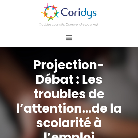
ASSOCIATION CORIDYS – Troubles
CORIDYS, association loi 1901, 4 pôles
d'actions Information Accompagnement
cognitifs
Innovation/E­xpertise Formations autour des
troubles cognitifs dys ou acquis
Projection-
Débat : Les
troubles de
l’attention…de la
scolarité à
l’emploi