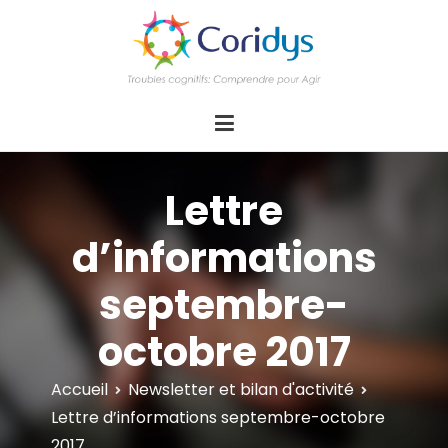
ASSOCIATION CORIDYS – Troubles
CORIDYS, association loi 1901, 4 pôles
d'actions Information Accompagnement
cognitifs
Innovation/E­xpertise Formations autour des
troubles cognitifs dys ou acquis
Lettre
d’informations
septembre-
octobre 2017
Accueil
Newsletter et bilan d'activité
Lettre d’informations septembre-octobre
2017