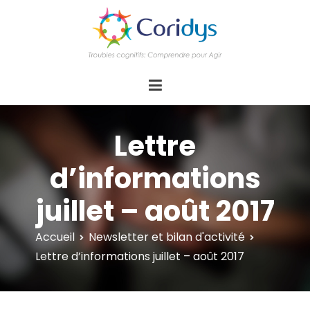
ASSOCIATION CORIDYS – Troubles
CORIDYS, association loi 1901, 4 pôles
d'actions Information Accompagnement
cognitifs
Innovation/E­xpertise Formations autour des
troubles cognitifs dys ou acquis
Lettre
d’informations
juillet – août 2017
Accueil
Newsletter et bilan d'activité
Lettre d’informations juillet – août 2017