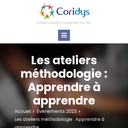
ASSOCIATION CORIDYS – Troubles
CORIDYS, association loi 1901, 4 pôles
d'actions Information Accompagnement
cognitifs
Innovation/E­xpertise Formations autour des
troubles cognitifs dys ou acquis
Les ateliers
méthodologie :
Apprendre à
apprendre
Accueil
Évènements 2023
Les ateliers méthodologie : Apprendre à
apprendre