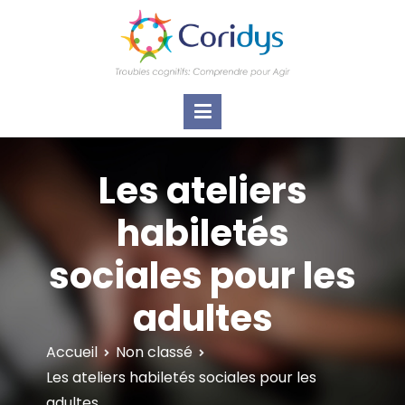
ASSOCIATION CORIDYS – Troubles
CORIDYS, association loi 1901, 4 pôles
d'actions Information Accompagnement
cognitifs
Innovation/E­xpertise Formations autour des
troubles cognitifs dys ou acquis
Les ateliers
habiletés
sociales pour les
adultes
Accueil
Non classé
Les ateliers habiletés sociales pour les
adultes