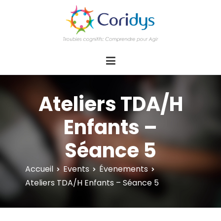
ASSOCIATION CORIDYS – Troubles
CORIDYS, association loi 1901, 4 pôles
d'actions Information Accompagnement
cognitifs
Innovation/E­xpertise Formations autour des
troubles cognitifs dys ou acquis
Ateliers TDA/H
Enfants –
Séance 5
Accueil
Events
Évenements
Ateliers TDA/H Enfants – Séance 5