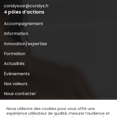
coridysvar@coridys.fr
4 pôles d’actions
Accompagnement
Information
Innovation/expertise
Formation
Actualités
Évènements
Nos valeurs
Nous contacter
Coridys près de chez moi
Nous utilisons des cookies pour vous offrir une
expérience utilisateur de qualité, mesurer l’audience et
S’inscrire à la Newsletter