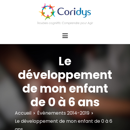
ASSOCIATION CORIDYS – Troubles
CORIDYS, association loi 1901, 4 pôles
d'actions Information Accompagnement
cognitifs
Innovation/E­xpertise Formations autour des
troubles cognitifs dys ou acquis
Le
développement
de mon enfant
de 0 à 6 ans
Accueil
Évènements 2014-2019
Le développement de mon enfant de 0 à 6
ans