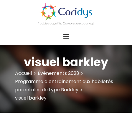
ASSOCIATION CORIDYS – Troubles
CORIDYS, association loi 1901, 4 pôles
d'actions Information Accompagnement
cognitifs
Innovation/E­xpertise Formations autour des
troubles cognitifs dys ou acquis
visuel barkley
Accueil
Évènements 2023
Programme d’entraînement aux habiletés
parentales de type Barkley
visuel barkley