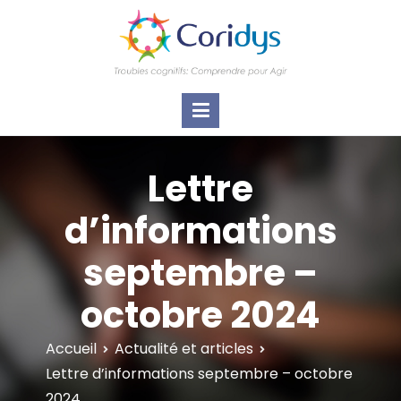
ASSOCIATION CORIDYS – Troubles
CORIDYS, association loi 1901, 4 pôles
d'actions Information Accompagnement
cognitifs
Innovation/E­xpertise Formations autour des
troubles cognitifs dys ou acquis
Lettre
d’informations
septembre –
octobre 2024
Accueil
Actualité et articles
Lettre d’informations septembre – octobre
2024