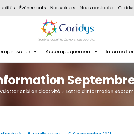
ualités
Évènements
Nos valeurs
Nous contacter
Coridy
ASSOCIATION CORIDYS – 
CORIDYS, association loi 190
Compensation
Accompagnement
Informatio
xpertise Format
’information Septembr
sletter et bilan d'activité
Lettre d’information Septe