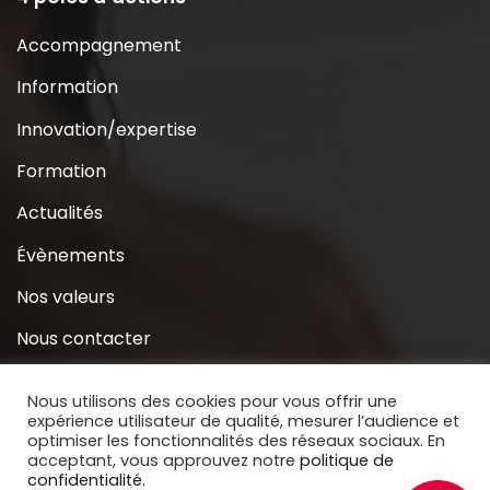
Accompagnement
Information
Innovation/expertise
Formation
Actualités
Évènements
Nos valeurs
Nous contacter
Coridys près de chez moi
Nous utilisons des cookies pour vous offrir une
expérience utilisateur de qualité, mesurer l’audience et
S’inscrire à la Newsletter
optimiser les fonctionnalités des réseaux sociaux. En
acceptant, vous approuvez notre
politique de
Nous soutenir
confidentialité.