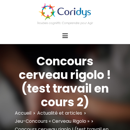
ASSOCIATION CORIDYS – Troubles
CORIDYS, association loi 1901, 4 pôles
d'actions Information Accompagnement
cognitifs
Innovation/E­xpertise Formations autour des
troubles cognitifs dys ou acquis
Concours
cerveau rigolo !
(test travail en
cours 2)
Accueil
Actualité et articles
Jeu-Concours « Cerveau Rigolo »
Concours cerveau rigolo ! (test travail en