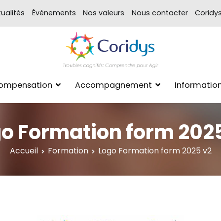
ualités
Évènements
Nos valeurs
Nous contacter
Coridy
ASSOCIATION CORIDYS – 
CORIDYS, association loi 190
Compensation
Accompagnement
Informatio
xpertise Format
o Formation form 202
Accueil
Formation
Logo Formation form 2025 v2