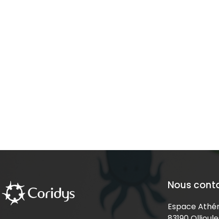
Nous cont
Espace Athén
83190 Ollioule