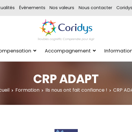
ualités
Évènements
Nos valeurs
Nous contacter
Coridy
ASSOCIATION CORIDYS – 
CORIDYS, association loi 190
Compensation
Accompagnement
Informatio
xpertise Format
CRP ADAPT
ueil
Formation
Ils nous ont fait confiance !
CRP AD