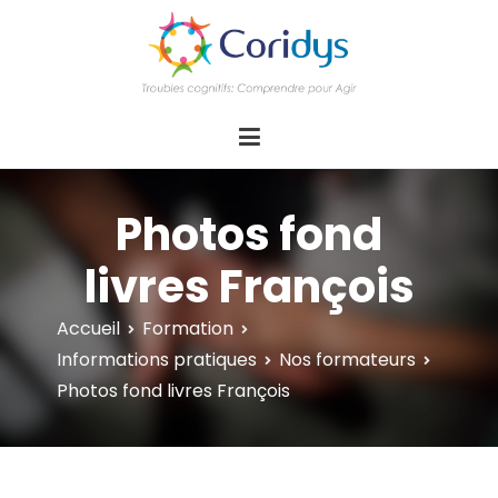
ASSOCIATION CORIDYS – Troubles
CORIDYS, association loi 1901, 4 pôles
d'actions Information Accompagnement
cognitifs
Innovation/E­xpertise Formations autour des
troubles cognitifs dys ou acquis
Photos fond
livres François
Accueil
Formation
Informations pratiques
Nos formateurs
Photos fond livres François