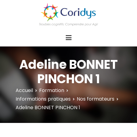
ASSOCIATION CORIDYS – Troubles
CORIDYS, association loi 1901, 4 pôles
d'actions Information Accompagnement
cognitifs
Innovation/E­xpertise Formations autour des
troubles cognitifs dys ou acquis
Adeline BONNET
PINCHON 1
Accueil
Formation
Informations pratiques
Nos formateurs
Adeline BONNET PINCHON 1