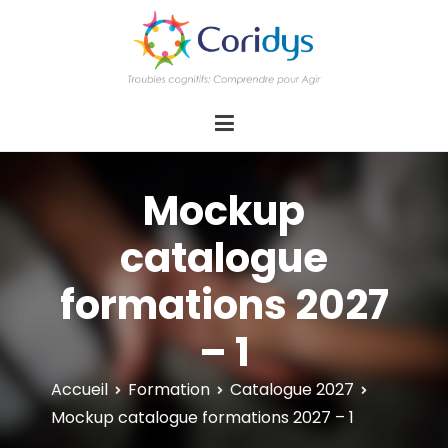
ASSOCIATION CORIDYS – Troubles
CORIDYS, association loi 1901, 4 pôles
d'actions Information Accompagnement
cognitifs
Innovation/E­xpertise Formations autour des
troubles cognitifs dys ou acquis
Mockup
catalogue
formations 2027
– 1
Accueil
Formation
Catalogue 2027
Mockup catalogue formations 2027 – 1