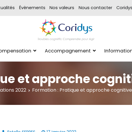
ualités
Évènements
Nos valeurs
Nous contacter
Coridy
ASSOCIATION CORIDYS – 
CORIDYS, association loi 190
Compensation
Accompagnement
Informatio
xpertise Format
que et approche cognit
ations 2022
Formation : Pratique et approche cognitive