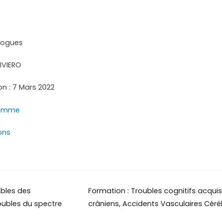
logues
LIVIERO
ion : 7 Mars 2022
ramme
ons
ubles des
Formation : Troubles cognitifs acqu
crâniens, Accidents Vasculaires Céré
oubles du spectre