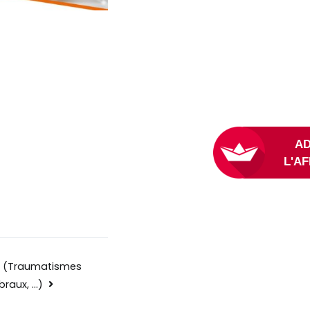
is (Traumatismes
braux, …)