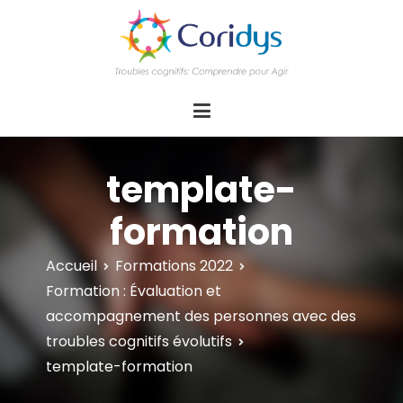
ASSOCIATION CORIDYS – Troubles
CORIDYS, association loi 1901, 4 pôles
d'actions Information Accompagnement
cognitifs
Innovation/E­xpertise Formations autour des
troubles cognitifs dys ou acquis
template-
formation
Accueil
Formations 2022
Formation : Évaluation et
accompagnement des personnes avec des
troubles cognitifs évolutifs
template-formation