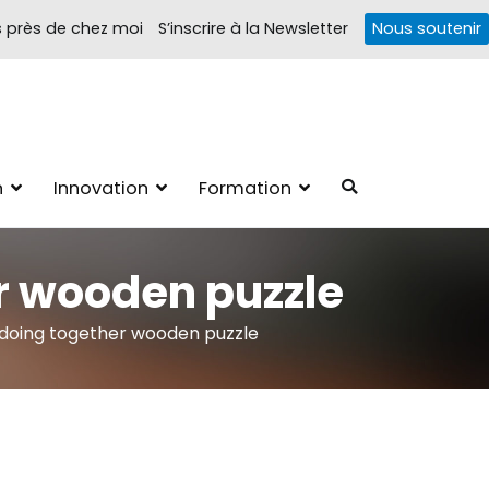
s près de chez moi
S’inscrire à la Newsletter
Nous soutenir
Troubles cognitifs
1, 4 pôles d'actions Information Accompagnement Innovation/E­
n
Innovation
Formation
ions autour des troubles cognitifs dys ou acquis
r wooden puzzle
 doing together wooden puzzle