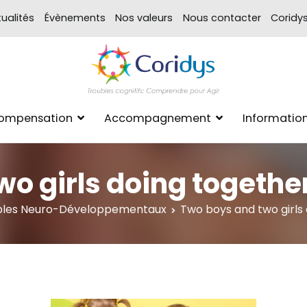
ualités
Évènements
Nos valeurs
Nous contacter
Coridy
ASSOCIATION CORIDYS – 
CORIDYS, association loi 190
Compensation
Accompagnement
Informatio
xpertise Format
wo girls doing togethe
ubles Neuro-Développementaux
Two boys and two girls