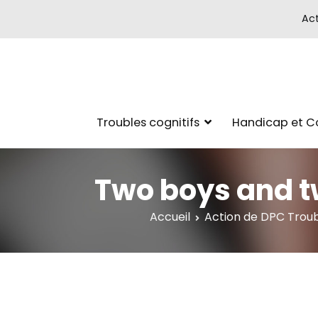
Act
Troubles cognitifs
Handicap et 
Two boys and t
Accueil
Action de DPC Tro