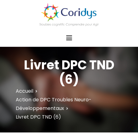
ASSOCIATION CORIDYS – Troubles
CORIDYS, association loi 1901, 4 pôles
d'actions Information Accompagnement
cognitifs
Innovation/E­xpertise Formations autour des
troubles cognitifs dys ou acquis
Livret DPC TND
(6)
Accueil
Action de DPC Troubles Neuro-
Développementaux
Livret DPC TND (6)