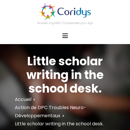
ASSOCIATION CORIDYS – Troubles
CORIDYS, association loi 1901, 4 pôles
d'actions Information Accompagnement
cognitifs
Innovation/E­xpertise Formations autour des
troubles cognitifs dys ou acquis
Little scholar
writing in the
school desk.
Accueil
Action de DPC Troubles Neuro-
Développementaux
Little scholar writing in the school desk.