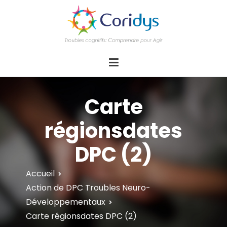
ASSOCIATION CORIDYS – Troubles
CORIDYS, association loi 1901, 4 pôles
d'actions Information Accompagnement
cognitifs
Innovation/E­xpertise Formations autour des
troubles cognitifs dys ou acquis
Carte
régionsdates
DPC (2)
Accueil
Action de DPC Troubles Neuro-
Développementaux
Carte régionsdates DPC (2)