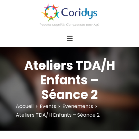
ASSOCIATION CORIDYS – Troubles
CORIDYS, association loi 1901, 4 pôles
d'actions Information Accompagnement
cognitifs
Innovation/E­xpertise Formations autour des
troubles cognitifs dys ou acquis
Ateliers TDA/H
Enfants –
Séance 2
Accueil
Events
Évenements
Ateliers TDA/H Enfants – Séance 2