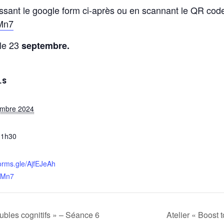
ant le google form ci-après ou en scannant le QR code s
oMn7
 le 23
septembre.
LS
embre 2024
11h30
forms.gle/AjfEJeAh
oMn7
ubles cognitifs » – Séance 6
Atelier « Boost 