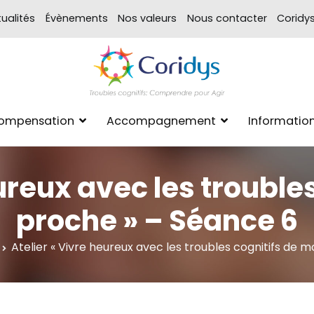
ualités
Évènements
Nos valeurs
Nous contacter
Coridy
ASSOCIATION CORIDYS – 
CORIDYS, association loi 190
Compensation
Accompagnement
Informatio
xpertise Format
eureux avec les trouble
proche » – Séance 6
Atelier « Vivre heureux avec les troubles cognitifs de 