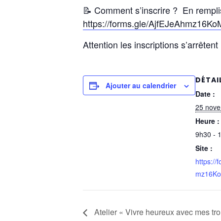
📝
Comment s’inscrire ? En rempliss
https://forms.gle/AjfEJeAhmz16K
Attention les inscriptions s’arrêtent
DÉTAI
Ajouter au calendrier
Date :
25 nov
Heure :
9h30 - 
Site :
https://
mz16K
Atelier « Vivre heureux avec mes tro