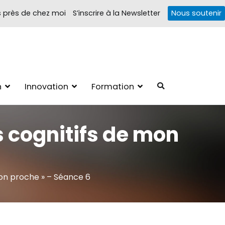
s près de chez moi
S’inscrire à la Newsletter
Nous soutenir
Troubles cognitifs
1, 4 pôles d'actions Information Accompagnement Innovation/E­
n
Innovation
Formation
ions autour des troubles cognitifs dys ou acquis
s cognitifs de mon
mon proche » – Séance 6