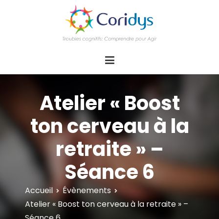
ASSOCIATION CORIDYS – Troubles
CORIDYS, association loi 1901, 4 pôles
d'actions Information Accompagnement
cognitifs
Innovation/E­xpertise Formations autour des
troubles cognitifs dys ou acquis
Atelier « Boost
ton cerveau à la
retraite » –
Séance 6
Accueil
Évènements
Atelier « Boost ton cerveau à la retraite » –
Séance 6