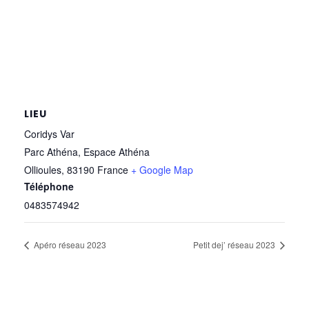
LIEU
Coridys Var
Parc Athéna, Espace Athéna
Ollioules
,
83190
France
+ Google Map
Téléphone
0483574942
Apéro réseau 2023
Petit dej’ réseau 2023