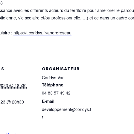
23
sance avec les différents acteurs du territoire pour améliorer le parco
uotidienne, vie scolaire et/ou professionnelle, …) et ce dans un cadre 
ulaire :
https://t.coridys.fr/aperoreseau
LS
ORGANISATEUR
Coridys Var
Téléphone
2023 @ 18h30
04 83 57 49 42
E-mail
2023 @ 20h30
developpement@coridys.f
r