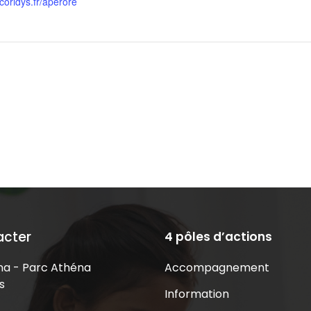
t.coridys.fr/aperore
acter
4 pôles d’actions
Accompagnement
a - Parc Athéna
s
Information