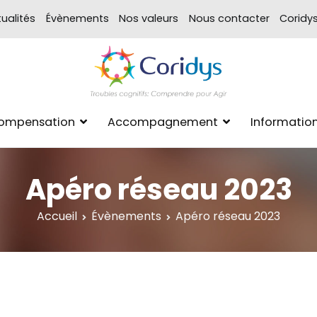
ualités
Évènements
Nos valeurs
Nous contacter
Coridy
ASSOCIATION CORIDYS – 
CORIDYS, association loi 190
Compensation
Accompagnement
Informatio
xpertise Format
Apéro réseau 2023
Accueil
Évènements
Apéro réseau 2023