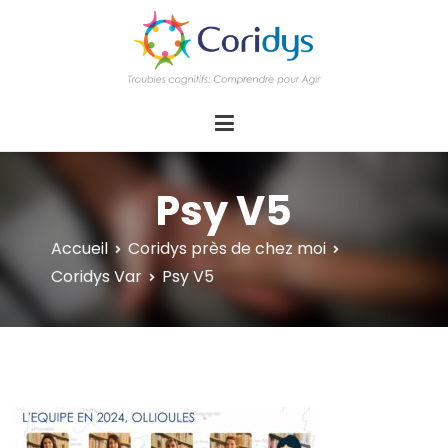
ASSOCIATION CORIDYS – Troubles
CORIDYS, association loi 1901, 4 pôles
d'actions Information Accompagnement
cognitifs
Innovation/E­xpertise Formations autour des
troubles cognitifs dys ou acquis
Psy V5
Accueil
Coridys près de chez moi
Coridys Var
Psy V5