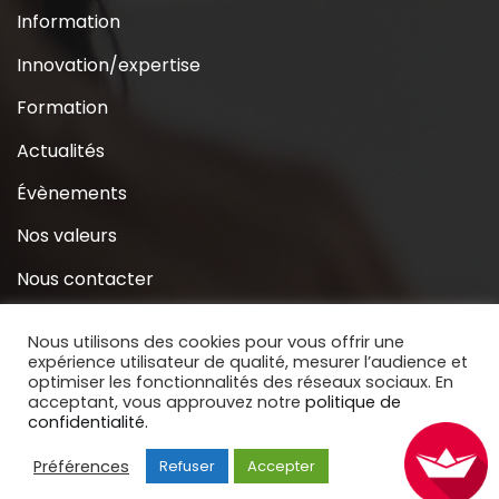
Information
Innovation/expertise
Formation
Actualités
Évènements
Nos valeurs
Nous contacter
Coridys près de chez moi
Nous utilisons des cookies pour vous offrir une
expérience utilisateur de qualité, mesurer l’audience et
S’inscrire à la Newsletter
optimiser les fonctionnalités des réseaux sociaux. En
acceptant, vous approuvez notre
politique de
Nous soutenir
confidentialité.
Préférences
Refuser
Accepter
Copyright © 2020 Coridys. Site réalisé par
BECOMS