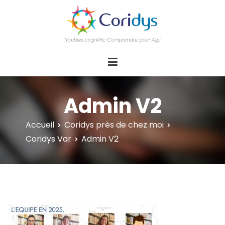
ASSOCIATION CORIDYS – Troubles
CORIDYS, association loi 1901, 4 pôles
d'actions Information Accompagnement
cognitifs
Innovation/E­xpertise Formations autour des
troubles cognitifs dys ou acquis
Admin V2
Accueil
Coridys près de chez moi
Coridys Var
Admin V2