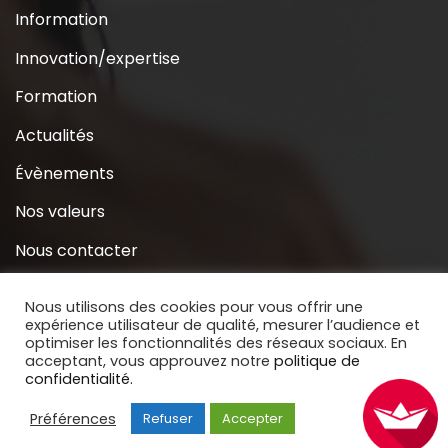
Information
Innovation/expertise
Formation
Actualités
Évènements
Nos valeurs
Nous contacter
Coridys près de chez moi
Nous utilisons des cookies pour vous offrir une
expérience utilisateur de qualité, mesurer l’audience et
S’inscrire à la Newsletter
optimiser les fonctionnalités des réseaux sociaux. En
acceptant, vous approuvez notre
politique de
Nous soutenir
confidentialité.
Préférences
Refuser
Accepter
Copyright © 2020 Coridys. Site réalisé par
BECOMS