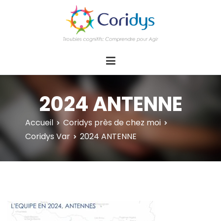
ASSOCIATION CORIDYS – Troubles
CORIDYS, association loi 1901, 4 pôles
d'actions Information Accompagnement
cognitifs
Innovation/E­xpertise Formations autour des
troubles cognitifs dys ou acquis
2024 ANTENNE
Accueil
Coridys près de chez moi
Coridys Var
2024 ANTENNE