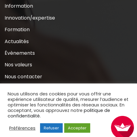
Information
Innovation/expertise
Formation
Actualités
Évènements
Nos valeurs
Nous contacter
Coridys près de chez moi
Nous utilisons des cookies pour vous offrir une
expérience utilisateur de qualité, mesurer l’audience et
S’inscrire à la Newsletter
optimiser les fonctionnalités des réseaux sociaux. En
acceptant, vous approuvez notre
politique de
Nous soutenir
confidentialité.
Préférences
Refuser
Accepter
Copyright © 2020 Coridys. Site réalisé par
BECOMS