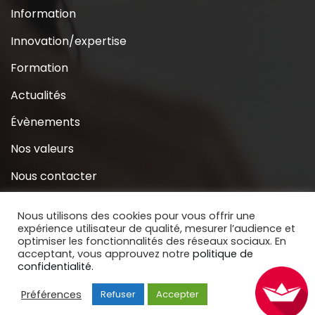
Information
Innovation/expertise
Formation
Actualités
Évènements
Nos valeurs
Nous contacter
Coridys près de chez moi
Nous utilisons des cookies pour vous offrir une
expérience utilisateur de qualité, mesurer l’audience et
S’inscrire à la Newsletter
optimiser les fonctionnalités des réseaux sociaux. En
acceptant, vous approuvez notre
politique de
Nous soutenir
confidentialité.
Préférences
Refuser
Accepter
Copyright © 2020 Coridys. Site réalisé par
BECOMS