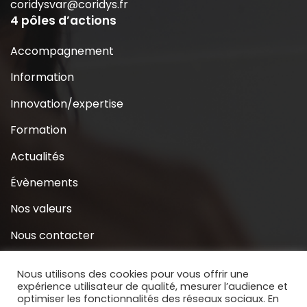
coridysvar@coridys.fr
4 pôles d’actions
Accompagnement
Information
Innovation/expertise
Formation
Actualités
Évènements
Nos valeurs
Nous contacter
Coridys près de chez moi
Nous utilisons des cookies pour vous offrir une
expérience utilisateur de qualité, mesurer l’audience et
S’inscrire à la Newsletter
optimiser les fonctionnalités des réseaux sociaux. En