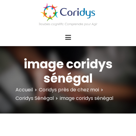
ASSOCIATION CORIDYS – Troubles
CORIDYS, association loi 1901, 4 pôles
d'actions Information Accompagnement
cognitifs
Innovation/E­xpertise Formations autour des
troubles cognitifs dys ou acquis
image coridys
sénégal
Accueil
Coridys près de chez moi
Coridys Sénégal
image coridys sénégal