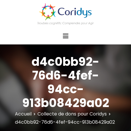
ASSOCIATION CORIDYS – Troubles
CORIDYS, association loi 1901, 4 pôles
d'actions Information Accompagnement
cognitifs
Innovation/E­xpertise Formations autour des
troubles cognitifs dys ou acquis
d4c0bb92-
76d6-4fef-
94cc-
913b08429a02
Accueil
Collecte de dons pour Coridys
d4c0bb92-76d6-4fef-94cc-913b08429a02