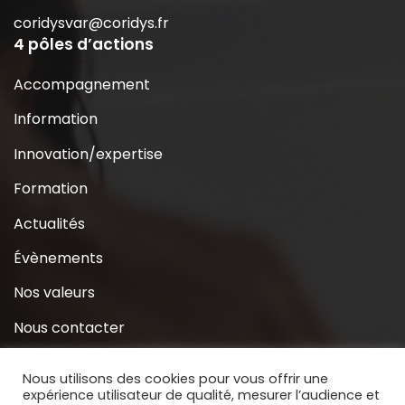
coridysvar@coridys.fr
4 pôles d’actions
Accompagnement
Information
Innovation/expertise
Formation
Actualités
Évènements
Nos valeurs
Nous contacter
Coridys près de chez moi
Nous utilisons des cookies pour vous offrir une
expérience utilisateur de qualité, mesurer l’audience et
S’inscrire à la Newsletter