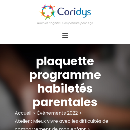
ASSOCIATION CORIDYS – Troubles
CORIDYS, association loi 1901, 4 pôles
d'actions Information Accompagnement
cognitifs
Innovation/E­xpertise Formations autour des
troubles cognitifs dys ou acquis
plaquette
programme
habiletés
parentales
Accueil
Évènements 2022
Atelier : Mieux vivre avec les difficultés de
comportement de mon enfant