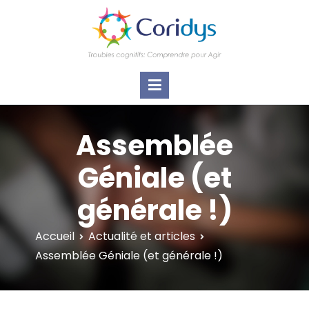
ASSOCIATION CORIDYS – Troubles
CORIDYS, association loi 1901, 4 pôles
d'actions Information Accompagnement
cognitifs
Innovation/E­xpertise Formations autour des
troubles cognitifs dys ou acquis
Assemblée
Géniale (et
générale !)
Accueil
Actualité et articles
Assemblée Géniale (et générale !)