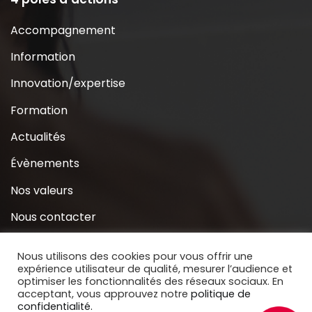
Accompagnement
Information
Innovation/expertise
Formation
Actualités
Évènements
Nos valeurs
Nous contacter
Coridys près de chez moi
Nous utilisons des cookies pour vous offrir une
expérience utilisateur de qualité, mesurer l’audience et
S’inscrire à la Newsletter
optimiser les fonctionnalités des réseaux sociaux. En
acceptant, vous approuvez notre
politique de
Nous soutenir
confidentialité.