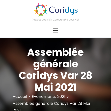
ASSOCIATION CORIDYS – Troubles
CORIDYS, association loi 1901, 4 pôles
d'actions Information Accompagnement
cognitifs
Innovation/E­xpertise Formations autour des
troubles cognitifs dys ou acquis
Assemblée
générale
Coridys Var 28
Mai 2021
Accueil
Évènements 2021
Assemblée générale Coridys Var 28 Mai
2021